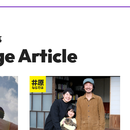
事
e Article