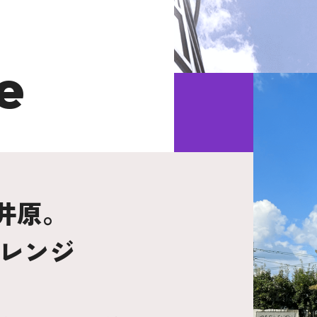
e
井原。
ャレンジ