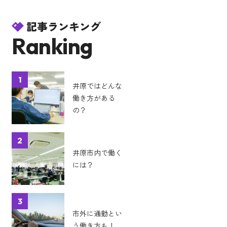
記事ランキング
Ranking
1
井原ではどんな
働き方がある
の？
2
井原市内で働く
には？
3
市外に通勤とい
う働き方も！