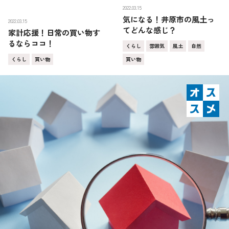
2022.03.15
気になる！井原市の風土っ
2022.03.15
てどんな感じ？
家計応援！日常の買い物す
るならココ！
くらし
雰囲気
風土
自然
くらし
買い物
買い物