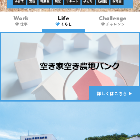
子育て
支援
補助金
制度
サポート
子ども
幼稚園
保育園
Work
Life
Challenge
仕事
くらし
チャレンジ
詳しくはこちら