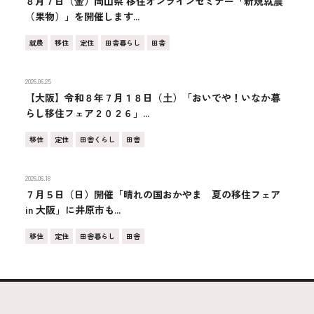
８月７日（金）岡山県 移住オンラインセミナー「新規就農
（果物）」を開催します...
就農
移住
定住
田舎暮らし
田舎
2026.06.25
【大阪】令和８年７月１８日（土）「おいでや！いなか暮
らし移住フェア２０２６」...
移住
定住
田舎くらし
田舎
2026.06.18
７月５日（日）開催「晴れの国おかやま 夏の移住フェア
in 大阪」に井原市も...
移住
定住
田舎暮らし
田舎