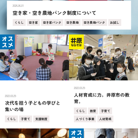
2026.06.01
空き家・空き農地バンク制度について
くらし
空き家
空き家バンク
空き農地
空き農地バンク
お試し
2022.03.29
人材育成に力。井原市の教
2022.03.29
育。
次代を担う子どもの学びと
集いの場
くらし
教育
子育て
くらし
子育て
支援制度
人づくり事業
人材育成