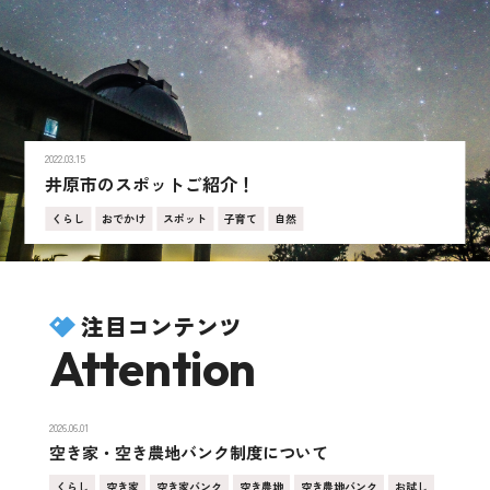
2022.03.15
井原市のスポットご紹介！
くらし
おでかけ
スポット
子育て
自然
注目コンテンツ
Attention
2026.06.01
空き家・空き農地バンク制度について
くらし
空き家
空き家バンク
空き農地
空き農地バンク
お試し