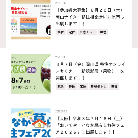
2026.07.17
【参加者大募集】８月２０日（木）
岡山ナイター移住相談会に井原市も
出展します！！
移住
定住
田舎くらし
田舎
2026.07.13
８月７日（金）岡山県 移住オンライ
ンセミナー「新規就農（果物）」を
開催します！！
就農
移住
定住
田舎暮らし
田舎
2026.06.25
【大阪】令和８年７月１８日（土）
「おいでや！いなか暮らし移住フェ
ア２０２６」に出展します！！