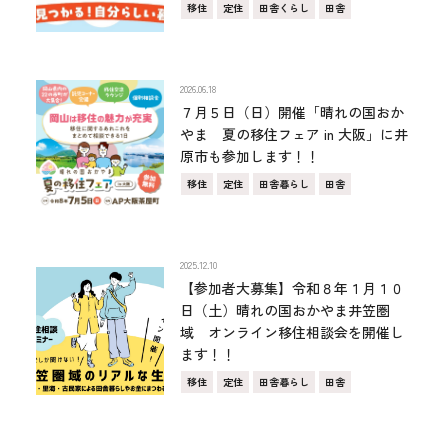
移住
定住
田舎くらし
田舎
2026.06.18
７月５日（日）開催「晴れの国おか
やま 夏の移住フェア in 大阪」に井
原市も参加します！！
移住
定住
田舎暮らし
田舎
2025.12.10
【参加者大募集】令和８年１月１０
日（土）晴れの国おかやま井笠圏
域 オンライン移住相談会を開催し
ます！！
移住
定住
田舎暮らし
田舎