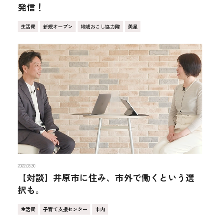
発信！
生活費
新規オープン
地域おこし協力隊
美星
2022.03.30
【対談】井原市に住み、市外で働くという選
択も。
生活費
子育て支援センター
市内