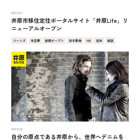
2022.03.21
井原市移住定住ポータルサイト「井原Life」リ
ニューアルオープン
ジーンズ
生活費
新規オープン
空き農地
108
定住
相談
2022.03.30
自分の原点である井原から、世界へデニムを