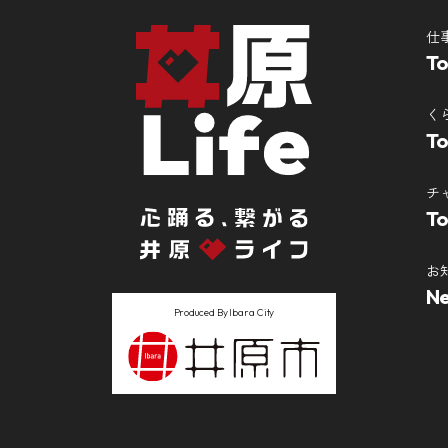
仕
T
く
To
チ
To
お
N
Produced By Ibara City