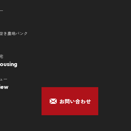
ー
空き農地バンク
宅
Housing
ュー
iew
お問い合わせ