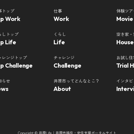
事トップ
仕事
体験ツア
op Work
Work
Movie
らしトップ
くらし
空き家・
p Life
Life
House
ャレンジトップ
チャレンジ
お試し住
p Challenge
Challenge
Trial 
知らせ
井原市ってどんなとこ？
インタビ
ews
About
Interv
Copyright © 井原Life｜井原市移住・定住支援ポータルサイト