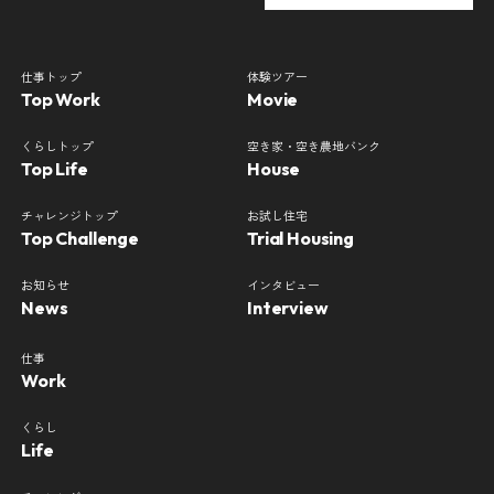
仕事トップ
体験ツアー
Top Work
Movie
くらしトップ
空き家・空き農地バンク
Top Life
House
チャレンジトップ
お試し住宅
Top Challenge
Trial Housing
お知らせ
インタビュー
News
Interview
仕事
Work
くらし
Life