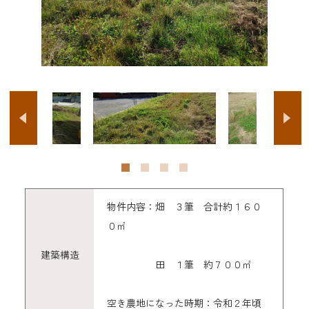
物件内容：畑 ３筆 合計約１６０
０㎡
建築構造
田 １筆 約７００㎡
空き農地になった時期：令和２年頃