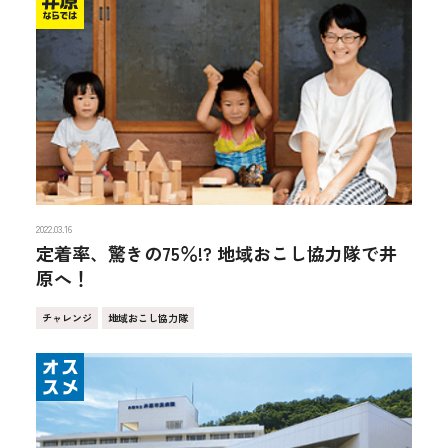
2022.03.16
定着率、驚きの75％!? 地域おこし協力隊で井
原へ！
チャレンジ
地域おこし協力隊