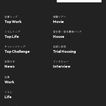
仕事トップ
体験ツアー
Top Work
Movie
くらしトップ
空き家・空き農地バンク
Top Life
House
チャレンジトップ
お試し住宅
Top Challenge
Trial Housing
お知らせ
インタビュー
News
Interview
仕事
Work
くらし
Life