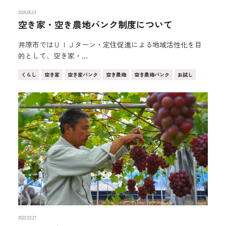
2026.06.01
空き家・空き農地バンク制度について
井原市ではＵＩＪターン・定住促進による地域活性化を目
的として、空き家・...
くらし
空き家
空き家バンク
空き農地
空き農地バンク
お試し
2022.03.21