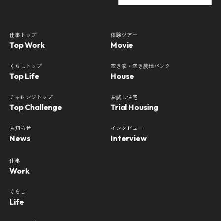
仕事トップ
体験ツアー
Top Work
Movie
くらしトップ
空き家・空き農地バンク
Top Life
House
チャレンジトップ
お試し住宅
Top Challenge
Trial Housing
お知らせ
インタビュー
News
Interview
仕事
Work
くらし
Life