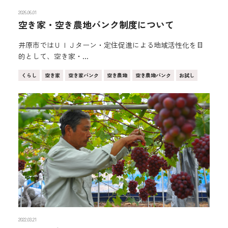
2026.06.01
空き家・空き農地バンク制度について
井原市ではＵＩＪターン・定住促進による地域活性化を目
的として、空き家・...
くらし
空き家
空き家バンク
空き農地
空き農地バンク
お試し
2022.03.21