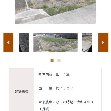
物件内容：田 １筆
面 積：約７８０㎡
建築構造
空き農地になった時期：令和４年１
１月頃