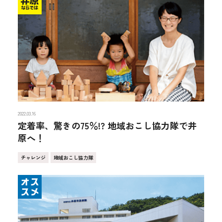
2022.03.16
定着率、驚きの75％!? 地域おこし協力隊で井
原へ！
チャレンジ
地域おこし協力隊