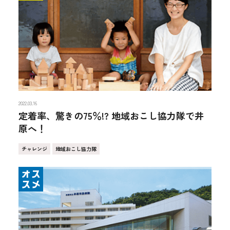
2022.03.16
定着率、驚きの75％!? 地域おこし協力隊で井
原へ！
チャレンジ
地域おこし協力隊