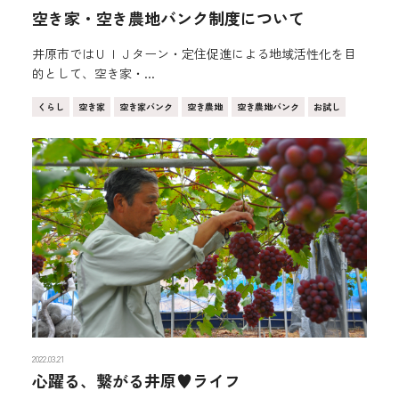
空き家・空き農地バンク制度について
井原市ではＵＩＪターン・定住促進による地域活性化を目
的として、空き家・...
くらし
空き家
空き家バンク
空き農地
空き農地バンク
お試し
2022.03.21
心躍る、繋がる井原♥ライフ