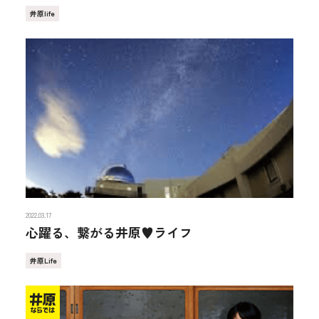
井原life
2022.03.17
心躍る、繋がる井原♥ライフ
井原Life