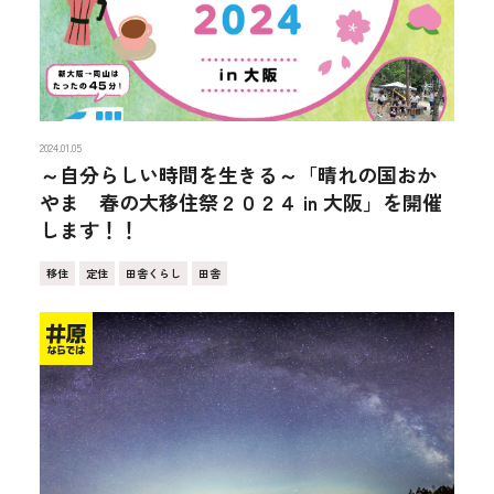
2024.01.05
～自分らしい時間を生きる～「晴れの国おか
やま 春の大移住祭２０２４ in 大阪」を開催
します！！
移住
定住
田舎くらし
田舎